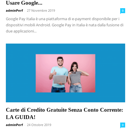
Usare Google...
adminPerf
-
27 Novembre 2019
0
Google Pay Italia è una piattaforma di e-payment disponibile per i
dispositivi mobili Android. Google Pay in Italia è nata dalla fusione di
due applicazioni...
Carte di Credito Gratuite Senza Conto Corrente:
LA GUIDA!
adminPerf
-
24 Ottobre 2019
0