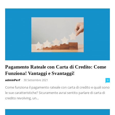
Pagamento Rateale con Carta di Credito: Come
Funziona! Vantaggi e Svantaggi!
adminPerf
-
30 Settembre 2021
0
Come funziona il pagamento rateale con carta di credito e quali sono
le sue caratteristiche? Sicuramente avrai sentito parlare di carta di
credito revolving, un...